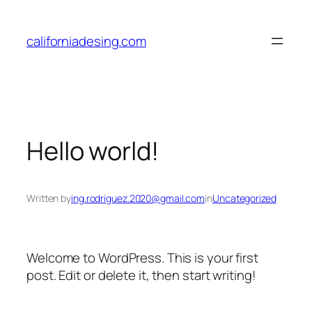
Saltar
al
californiadesing.com
contenido
Hello world!
Written by
ing.rodriguez.2020@gmail.com
in
Uncategorized
Welcome to WordPress. This is your first
post. Edit or delete it, then start writing!